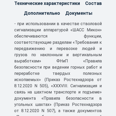
Технические характеристики
Состав
сигналов и сообщений в аварийных
ситуациях;
Дополнительно
Документы
- осуществления всех необходимых
блокировок;
- при использовании в качестве стволовой
- хранения текстовых сообщений,
сигнализации аппаратурой «ШАСС Микон»
информации о параметрах и состоянии
обеспечиваются функции,
оборудования;
соответствующие разделам «Требования к
- отображения текущих и архивных данных в
передвижению и перевозке людей и
удобной для восприятия форме;
грузов по наклонным и вертикальным
- взаимодействия с контроллером
выработкам» ФНиП «Правила
подъемной машины.
Декларация о соответствии
безопасности при ведении горных работ и
ШАСС-Микон
переработке твердых полезных
Область применения
ископаемых» (Приказ Ростехнадзора от
Скачать
8.12.2020 N 505), «XXXVIII. Сигнализация и
наземные помещения и подземные
1 МБ
связь на шахтном транспорте и подъеме»
выработки шахт и рудников, в том числе
ШАСС СЕРТИФИКАТ РН
документа «Правила безопасности в
опасные по газу (метану), пыли и внезапным
угольных шахтах» (Приказ Ростехнадзора
выбросам в соответствии с отраслевыми
Скачать
от 8.12.2020 N 507), а также документов
правилами безопасности и Техническим
419 КБ