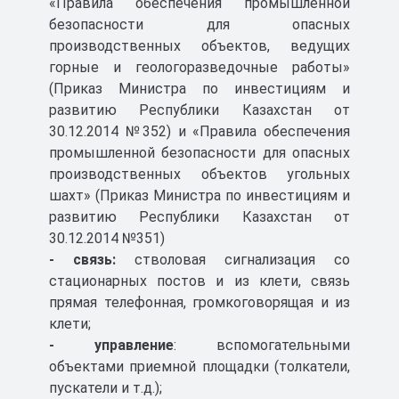
«Правила обеспечения промышленной
регламентом таможенного союза ТР ТС
безопасности для опасных
ШАСС Разрешение Казахстан
012/2011 «О безопасности оборудования для
производственных объектов, ведущих
работы во взрывоопасных средах».
Скачать
горные и геологоразведочные работы»
651 КБ
(Приказ Министра по инвестициям и
развитию Республики Казахстан от
Сертификат соответствия ТР
30.12.2014 №352) и «Правила обеспечения
ТС 012/2011 Система
ШАСС Микон
промышленной безопасности для опасных
производственных объектов угольных
Скачать
шахт» (Приказ Министра по инвестициям и
5 МБ
развитию Республики Казахстан от
30.12.2014 №351)
- связь:
стволовая сигнализация со
стационарных постов и из клети, связь
прямая телефонная, громкоговорящая и из
клети;
- управление
: вспомогательными
объектами приемной площадки (толкатели,
пускатели и т.д.);