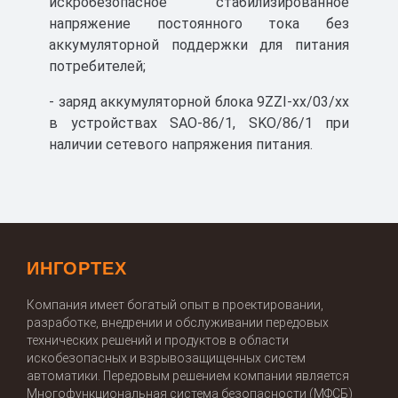
искробезопасное стабилизированное
напряжение постоянного тока без
аккумуляторной поддержки для питания
потребителей;
- заряд аккумуляторной блока 9ZZI-xx/03/xx
UGS Сертификат ТР ТС
в устройствах SAO-86/1, SKO/86/1 при
наличии сетевого напряжения питания.
Скачать
25 МБ
ИНГОРТЕХ
Компания имеет богатый опыт в проектировании,
разработке, внедрении и обслуживании передовых
технических решений и продуктов в области
искобезопасных и взрывозащищенных систем
автоматики. Передовым решением компании является
Многофункциональная система безопасности (МФСБ)