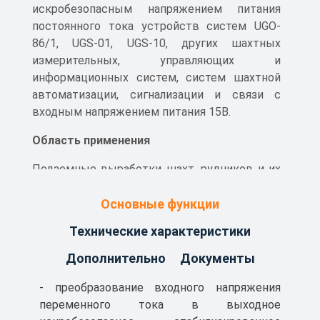
искробезопасным напряжением питания
постоянного тока устройств систем UGO-
86/1, UGS-01, UGS-10, других шахтных
измерительных, управляющих и
информационных систем, систем шахтной
автоматизации, сигнализации и связи с
входным напряжением питания 15В.
Область применения
Подземные выработки шахт, рудников и их
наземные строения, в том числе опасные по
газу и (или) пыли, согласно маркировке
Основные функции
взрывозащиты и требованиям отраслевых
Технические характеристики
Правил безопасности.
Дополнительно
Документы
- преобразование входного напряжения
переменного тока в выходное