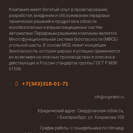
систем про­мыш­лен­
ной авто­ма­ти­за­ции,
Компания имеет богатый опыт в проектировании,
без­опас­но­сти и свя­
разработке, внедрении и обслуживании передовых
зи­си­сте­мы про­мыш­
технических решений и продуктов в области
лен­ной авто­ма­ти­за­
искобезопасных и взрывозащищенных систем
ции, без­опас­но­сти
автоматики. Передовым решением компании является
и связи
Многофункциональная система безопасности (МФСБ)
угольной шахты. В основе МСБ лежит концепция
безопасности, которая широко и успешно применяется
во всем мире на опасных производствах и описана в
действующих в России стандартах группы ГОСТ Р МЭК
61508.
+7(343)318-01-71
info@ingortech.ru
Юридический адрес
: Свердловская область,
г.Екатеринбург, ул. Хохрякова 100
График работы
: с понедельника по пятницу