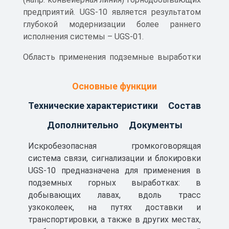
предприятий. UGS-10 является результатом
глубокой модернизации более раннего
исполнения системы – UGS-01.
Область применения подземные выработки
шахт и рудников, в том числе опасные по
газу (метану), пыли и внезапным выбросам в
Основные функции
соответствии с действующими
Технические характеристики
Состав
Федеральными нормами и правилами в
области промышленной безопасности.
Дополнительно
Документы
Искробезопасная громкоговорящая
система связи, сигнализации и блокировки
UGS-10 предназначена для применения в
подземных горных выработках: в
добывающих лавах, вдоль трасс
узкоколеек, на путях доставки и
транспортировки, а также в других местах,