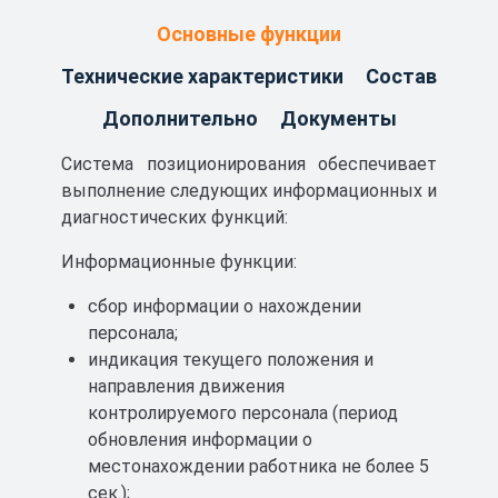
автоматизированными системами
Основные функции
оперативно-диспетчерского управления
Технические характеристики
Состав
(АСОДУ), системами автоматического
управления и контроля (САУК), системами
Дополнительно
Документы
связи, системами мониторинга персонала,
транспорта и другого оборудования в
Система позиционирования обеспечивает
нормальных условиях эксплуатации и при
выполнение следующих информационных и
отключенном сетевом напряжении питания.
диагностических функций:
Подсистема ППТМГШО позволяет решать
Информационные функции:
задачи определения местоположения
сбор информации о нахождении
(позиционирования), поиска и обнаружения
персонала;
застигнутых аварией, наблюдения и
индикация текущего положения и
регистрации параметров/состояния
направления движения
(мониторинга), а также управления
контролируемого персонала (период
движением внутришахтного транспорта,
обновления информации о
горно-шахтного оборудования, персонала и
местонахождении работника не более 5
т.д.
сек.);