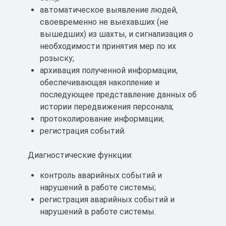
Назначение – выполнения требований п. 22
автоматическое выявление людей,
ФНП "Правила безопасности в угольных
своевременно не выехавших (не
шахтах" в части обеспечения наблюдения за
вышедших) из шахты, и сигнализация о
положением персонала (позиционирование в
необходимости принятия мер по их
реальном времени с разрешением ±20 м),,
розыску;
находящегося в шахте, и предоставления
архивация полученной информации,
информации о его местоположении
обеспечивающая накопление и
шахтным и аварийно-спасательным
последующее представление данных об
службами, а также в части осуществления
истории передвижения персонала;
поиска и обнаружения людей, застигнутых
протоколирование информации;
аварией, и реализации оповещения об аварии
регистрация событий.
людей, занятых на подземных горных
работах.
Диагностические функции:
Область применения – подземные
контроль аварийных событий и
выработки шахт, рудников и их наземные
нарушений в работе системы;
строения, в том числе опасные по газу и
регистрация аварийных событий и
(или) пыли, согласно маркировке
нарушений в работе системы.
взрывозащиты и требованиям отраслевых