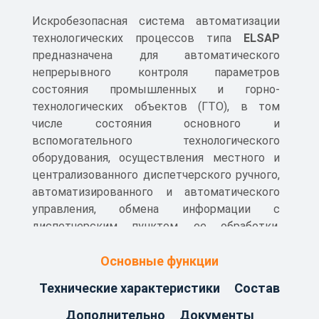
Искробезопасная система автоматизации
технологических процессов типа
ELSAP
предназначена для автоматического
непрерывного контроля параметров
состояния промышленных и горно-
технологических объектов (ГТО), в том
числе состояния основного и
вспомогательного технологического
оборудования, осуществления местного и
централизованного диспетчерского ручного,
автоматизированного и автоматического
управления, обмена информации с
диспетчерским пунктом, ее обработки,
отображения и хранения.
Основные функции
Благодаря гибкой конфигурации системы,
Технические характеристики
Состав
она нашла применение в управлении
ленточными и скребковыми конвейерами,
Дополнительно
Документы