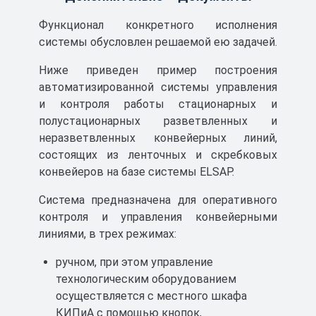
перегружателями, дробилками, канатно-
кресельными дорогами, а также насосными
Функционал конкретного исполнения
агрегатами.
системы обусловлен решаемой ею задачей.
Область применения системы - это
Ниже приведен пример построения
подземные выработки шахт и рудников, в
автоматизированной системы управления
том числе опасные по газу и (или) пыли,
и контроля работы стационарных и
согласно маркировке взрывозащиты и
полустационарных раз­ветвленных и
требованиям отраслевых Правил
неразветвленных конвей­ерных линий,
ELSAP Сертификат ТР ТС
безопасности.
состоящих из ленточных и скребковых
конвейеров на базе системы ELSAP.
Скачать
8 МБ
Система предназначена для оперативного
контроля и управления конвейерными
линиями, в трех режимах:
ручном, при этом управление
технологическим оборудованием
осуществляется с местного шкафа
КИПиА с помощью кнопок,