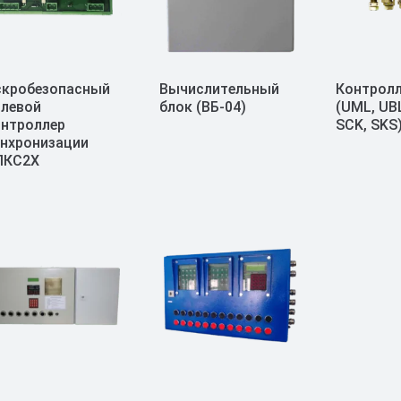
скробезопасный
Вычислительный
Контролл
левой
блок (ВБ-04)
(UML, UB
нтроллер
SCK, SKS
нхронизации
ПКС2Х