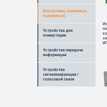
Контролеры (наземные,
подземные)
И
по
Устройства для
ко
коммутации
си
И
Устройства передачи
информации
Устройства
сигнализирующие /
голосовой связи