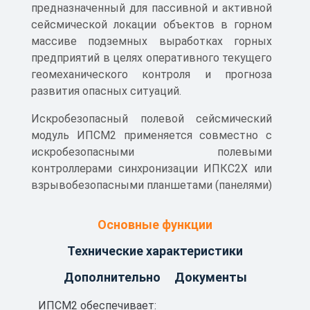
предназначенный для пассивной и активной
сейсмической локации объектов в горном
массиве подземных выработках горных
предприятий в целях оперативного текущего
геомеханического контроля и прогноза
развития опасных ситуаций.
Искробезопасный полевой сейсмический
модуль ИПСМ2 применяется совместно с
искробезопасными полевыми
контроллерами синхронизации ИПКС2Х или
взрывобезопасными планшетами (панелями)
в составе системы локального, текущего и
регионального контроля и прогноза
Основные функции
состояния горного массива «Микон-ГЕО» (ТУ
Технические характеристики
4314-001-44645436-2011).
Дополнительно
Документы
Область применения – подземные
выработки шахт, рудников и их наземные
ИПСМ2 обеспечивает: