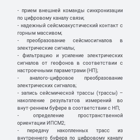
строения, в том числе опасные по газу и
(или) пыли, согласно маркировке
- прием внешней команды синхронизации
взрывозащиты и требованиям отраслевых
по цифровому каналу связи;
Правил безопасности.
- надежный сейсмоакустический контакт с
горным массивом;
- преобразование сейсмосигналов в
электрические сигналы;
Сертификат ТР ТС Микон-ГЕО
- фильтрацию и усиление электрических
сигналов от геофонов в соответствии с
Скачать
8 МБ
настроечными параметрами (НП);
- аналого-цифровое преобразование
электрических сигналов;
- запись сейсмической трассы (трассы) –
накопление результатов измерений во
внут-реннем буфере в соответствии с НП;
- определение пространственной
ориентации ИПСМ2;
- передачу накопленных трасс из
внутреннего буфера по цифровому каналу