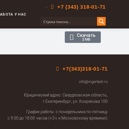
+7 (343) 318-01-71
АБОТА У НАС
Скачать
2 МБ
+7(343)318-01-71
info@ingortech.ru
Юридический адрес
: Свердловская область,
г.Екатеринбург, ул. Хохрякова 100
График работы
: с понедельника по пятницу
с 9:00 до 18:00 часов (+2ч. к Московскому времени);