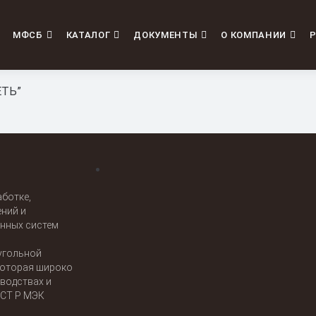
Поиск по сайту
МФСБ
КАТАЛОГ
ДОКУМЕНТЫ
О КОМПАНИИ
Р
ЕТЬ”
ботке,
ений и
нных систем
угольной
которая широко
водствах и
ОСТ Р МЭК