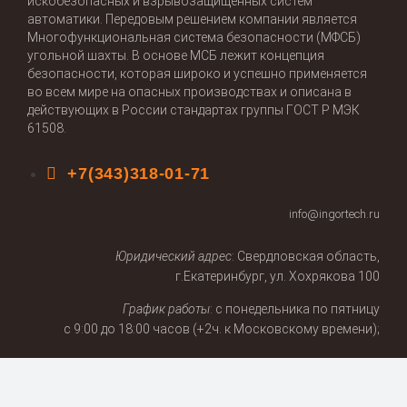
искобезопасных и взрывозащищенных систем
автоматики. Передовым решением компании является
Многофункциональная система безопасности (МФСБ)
угольной шахты. В основе МСБ лежит концепция
безопасности, которая широко и успешно применяется
во всем мире на опасных производствах и описана в
действующих в России стандартах группы ГОСТ Р МЭК
61508.
+7(343)318-01-71
info@ingortech.ru
Юридический адрес
: Свердловская область,
г.Екатеринбург, ул. Хохрякова 100
График работы
: с понедельника по пятницу
с 9:00 до 18:00 часов (+2ч. к Московскому времени);